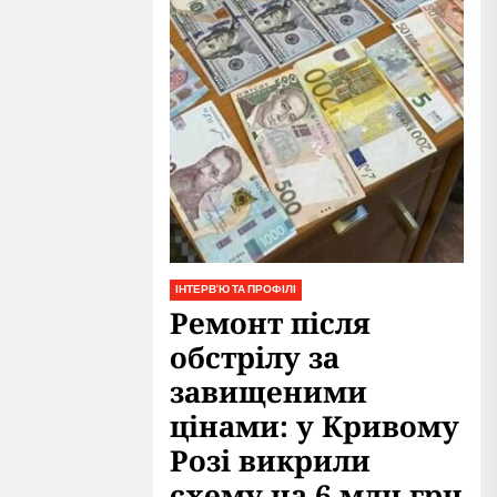
ІНТЕРВ'Ю ТА ПРОФІЛІ
Ремонт після
обстрілу за
завищеними
цінами: у Кривому
Розі викрили
схему на 6 млн грн