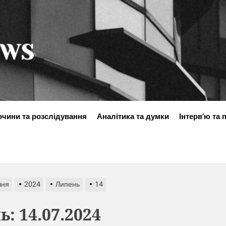
ukraine-
news.in.ua
очини та розслідування
Аналітика та думки
Інтерв’ю та 
шня
2024
Липень
14
ь:
14.07.2024