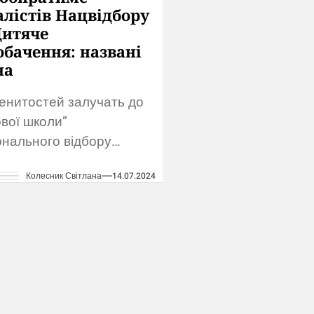
алістів Нацвідбору
Дитяче
обачення: названі
на
енитостей залучать до
ової школи”
онального відбору
чого Євробачення –
Колесник Світлана
14.07.2024
.