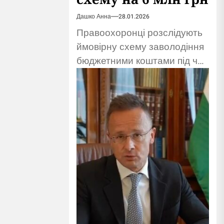
Дашко Анна
28.01.2026
Правоохоронці розслідують
ймовірну схему заволодіння
бюджетними коштами під час
ремонту гуртожитку після
обстрілу. Підозрюють
підприємців.