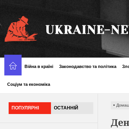
Перейти
до
вмісту
Війна в країні
Законодавство та політика
Зл
Соціум та економіка
Дома
ПОПУЛЯРНІ
ОСТАННІЙ
Ден