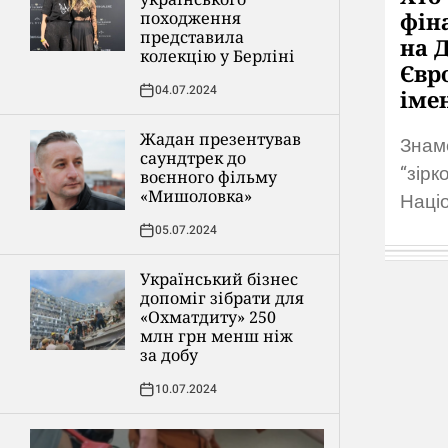
фін
походження
представила
на 
колекцію у Берліні
Євр
04.07.2024
іме
Жадан презентував
Знам
саундтрек до
“зірк
воєнного фільму
«Мишоловка»
Наці
Дитя
05.07.2024
2024
Український бізнес
допоміг зібрати для
«Охматдиту» 250
млн грн менш ніж
за добу
10.07.2024