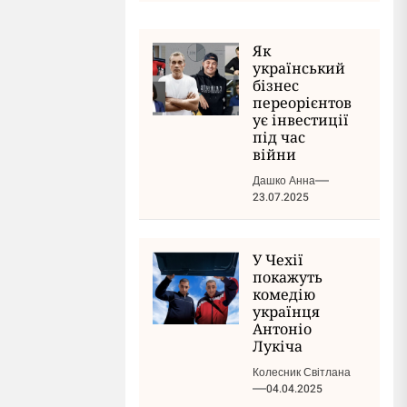
Як
український
бізнес
переорієнтов
ує інвестиції
під час
війни
Дашко Анна
23.07.2025
У Чехії
покажуть
комедію
українця
Антоніо
Лукіча
Колесник Світлана
04.04.2025