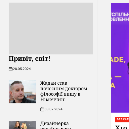
Привіт, світ!
28.05.2024
Жадан став
почесним доктором
філософії вишу в
Німеччині
03.07.2024
БЕЗ КАТ
Дизайнерка
Хто
українського