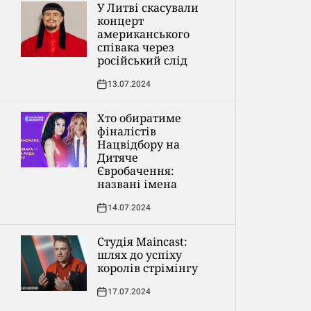
У Литві скасували
концерт
американського
співака через
російський слід
13.07.2024
Хто обиратиме
фіналістів
Нацвідбору на
Дитяче
Євробачення:
названі імена
14.07.2024
Студія Maincast:
шлях до успіху
королів стрімінгу
17.07.2024