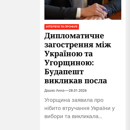
ІНТЕРВ'Ю ТА ПРОФІЛІ
Дипломатичне
загострення між
Україною та
Угорщиною:
Будапешт
викликав посла
Дашко Анна
28.01.2026
Угорщина заявила про
нібито втручання України у
вибори та викликала
українського посла. Київ поки