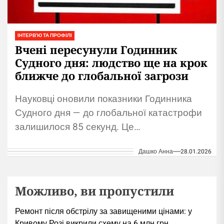
ІНТЕРВ'Ю ТА ПРОФІЛІ
Вчені пересунули Годинник
Судного дня: людство ще на крок
ближче до глобальної загрози
Науковці оновили показники Годинника
Судного дня — до глобальної катастрофи
залишилося 85 секунд. Це
найнебезпечніший рівень з 1947 року.
Дашко Анна
28.01.2026
Можливо, ви пропустили
Ремонт після обстрілу за завищеними цінами: у
Кривому Розі викрили схему на 6 млн грн