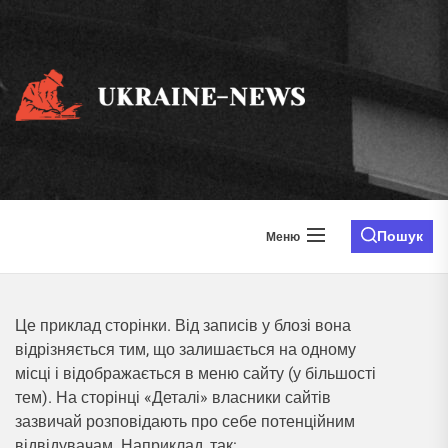
Перейти
до
вмісту
ukraine
news.i
Пошук
Меню
Це приклад сторінки. Від записів у блозі вона
відрізняється тим, що залишається на одному
місці і відображається в меню сайту (у більшості
тем). На сторінці «Деталі» власники сайтів
зазвичай розповідають про себе потенційним
відвідувачам. Наприклад, так: