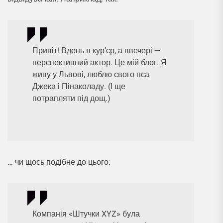
Привіт! Вдень я кур’єр, а ввечері —
перспективний актор. Це мій блог. Я
живу у Львові, люблю свого пса
Джека і Пінаколаду. (І ще
потрапляти під дощ.)
… чи щось подібне до цього:
Компанія «Штучки XYZ» була