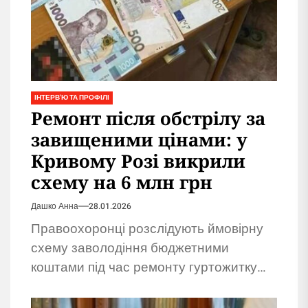
ІНТЕРВ'Ю ТА ПРОФІЛІ
Ремонт після обстрілу за
завищеними цінами: у
Кривому Розі викрили
схему на 6 млн грн
Дашко Анна
28.01.2026
Правоохоронці розслідують ймовірну
схему заволодіння бюджетними
коштами під час ремонту гуртожитку
після обстрілу. Підозрюють
підприємців.