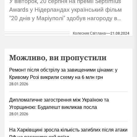
У вівторок, 20 серпня на премії Septimius
Awards у Нідерландах український фільм
"20 днів у Маріуполі" здобув нагороду в
номінації "Найкращий повнометражний
Колесник Світлана
21.08.2024
документальний фільм". Про...
Можливо, ви пропустили
Ремонт після обстрілу за завищеними цінами: у
Кривому Розі викрили схему на 6 млн грн
28.01.2026
Дипломатичне загострення між Україною та
Угорщиною: Будапешт викликав посла
28.01.2026
На Харківщині зросла кількість загиблих після атаки