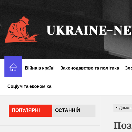
Перейти
до
вмісту
Війна в країні
Законодавство та політика
Зл
Соціум та економіка
Дома
ПОПУЛЯРНІ
ОСТАННІЙ
Поз