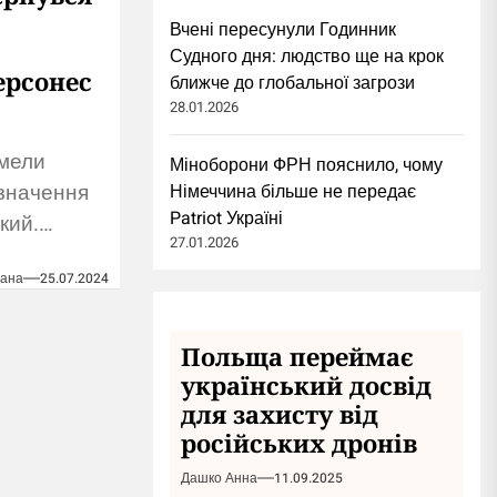
Вчені пересунули Годинник
Судного дня: людство ще на крок
ерсонес
ближче до глобальної загрози
28.01.2026
змели
Міноборони ФРН пояснило, чому
 значення
Німеччина більше не передає
Patriot Україні
кий.
27.01.2026
їни
лана
25.07.2024
агувати
бниками
и. Так, з
Польща переймає
ступив
український досвід
для захисту від
російських дронів
Дашко Анна
11.09.2025