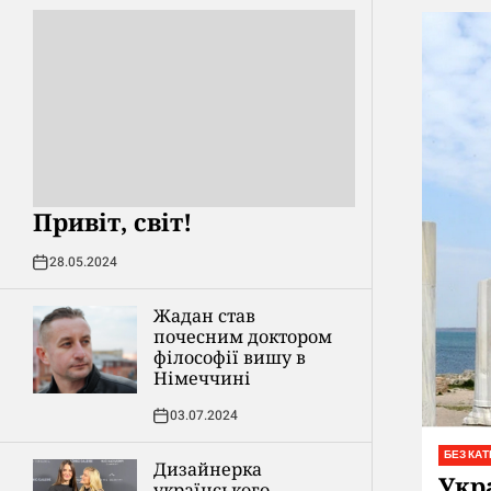
Привіт, світ!
28.05.2024
Жадан став
почесним доктором
філософії вишу в
Німеччині
03.07.2024
БЕЗ КАТ
Дизайнерка
Укр
українського