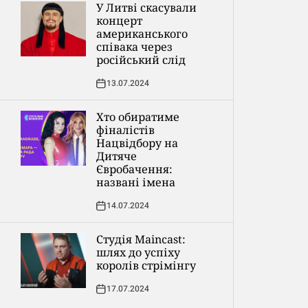
У Литві скасували
концерт
американського
співака через
російський слід
13.07.2024
Хто обиратиме
фіналістів
Нацвідбору на
Дитяче
Євробачення:
названі імена
14.07.2024
Студія Maincast:
шлях до успіху
королів стрімінгу
17.07.2024