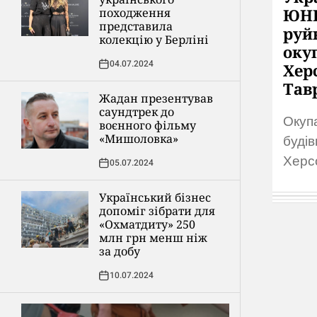
ЮНЕ
походження
представила
руй
колекцію у Берліні
оку
04.07.2024
Хер
Тав
Жадан презентував
саундтрек до
Окуп
воєнного фільму
«Мишоловка»
будів
Херс
05.07.2024
змус
Український бізнес
звер
допоміг зібрати для
спасі
«Охматдиту» 250
млн грн менш ніж
всес
за добу
ЮНЕС
10.07.2024