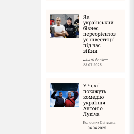
Як
український
бізнес
переорієнтов
ує інвестиції
під час
війни
Дашко Анна
23.07.2025
У Чехії
покажуть
комедію
українця
Антоніо
Лукіча
Колесник Світлана
04.04.2025