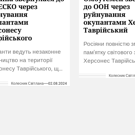
СКО через
до ООН через
нування
руйнування
пантами
окупантами Х
сонесу
Таврійський
рійського
Росіяни повністю 
анти ведуть незаконне
пам'ятку світового
ництво на території
Херсонес Таврійсь
онесу Таврійського, що
Представники Укра
ило Мінкульт
Колесник Світ
просять ООН відре
Колесник Світлана
02.08.2024
нутися за допомогою у
на нищення загар
нні пам’ятки до комітету
культурної спадщин
вітньої спадщини
заявою до ООН ви
КО. Про це йдеться...
омбудсмен...