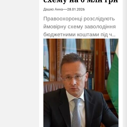
Дашко Анна
28.01.2026
Правоохоронці розслідують
ймовірну схему заволодіння
бюджетними коштами під час
ремонту гуртожитку після
обстрілу. Підозрюють
підприємців.