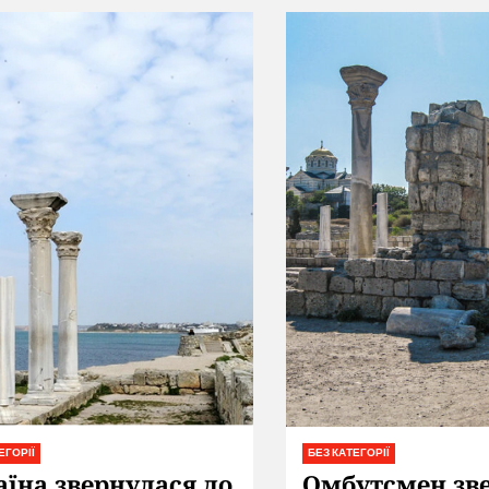
ЕГОРІЇ
БЕЗ КАТЕГОРІЇ
аїна звернулася до
Омбутсмен зв