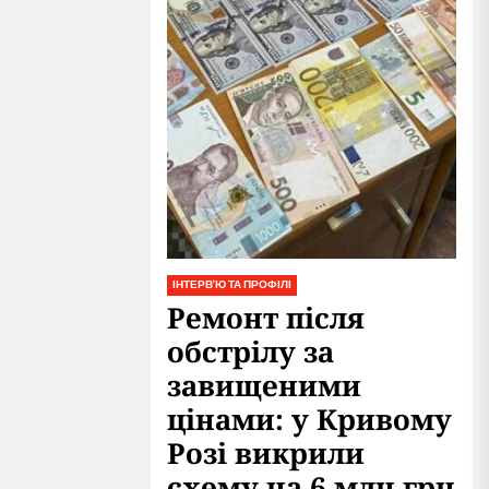
ІНТЕРВ'Ю ТА ПРОФІЛІ
Ремонт після
обстрілу за
завищеними
цінами: у Кривому
Розі викрили
схему на 6 млн грн