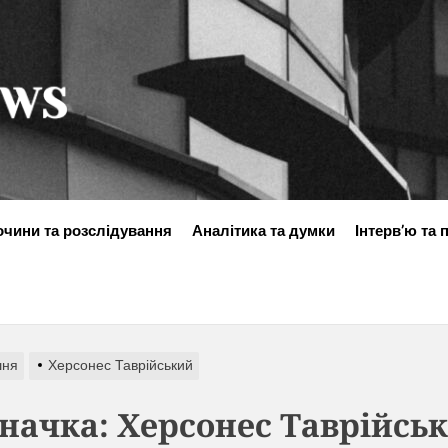
ukraine-
news.in.ua
очини та розслідування
Аналітика та думки
Інтерв’ю та 
шня
Херсонес Таврійський
начка:
Херсонес Таврійсь