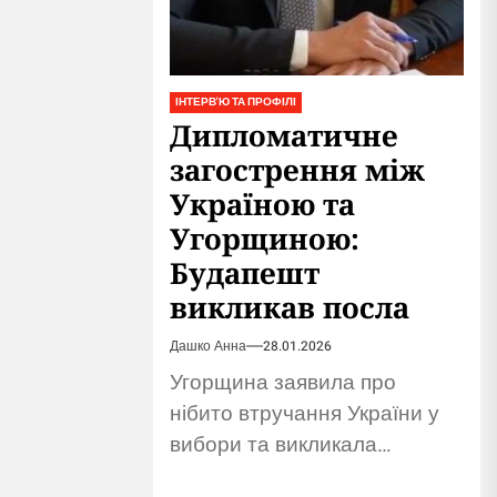
ІНТЕРВ'Ю ТА ПРОФІЛІ
Дипломатичне
загострення між
Україною та
Угорщиною:
Будапешт
викликав посла
Дашко Анна
28.01.2026
Угорщина заявила про
нібито втручання України у
вибори та викликала
українського посла. Київ поки