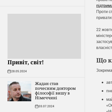
підтримц
Проти с
приватиз
22 жовт
міністер
застосув
власніс
Що к
Привіт, світ!
Зокрема,
28.05.2024
ав
Жадан став
почесним доктором
пн
філософії вишу в
Німеччині
май
«О
03.07.2024
«Н