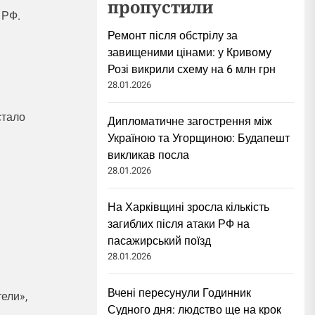
пропустили
 РФ.
Ремонт після обстрілу за
завищеними цінами: у Кривому
Розі викрили схему на 6 млн грн
28.01.2026
стало
Дипломатичне загострення між
Україною та Угорщиною: Будапешт
викликав посла
28.01.2026
На Харківщині зросла кількість
загиблих після атаки РФ на
пасажирський поїзд
28.01.2026
Вчені пересунули Годинник
ели»,
Судного дня: людство ще на крок