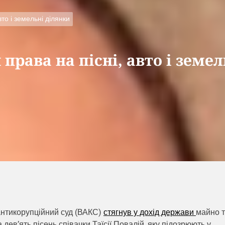
то і земельні ділянки
права на пісні, авто і земел
нтикорупційний суд (ВАКС)
стягнув у дохід держави
майно 
 дев’ять пісень співачки Таїсії Повалій, яку підозрюють у