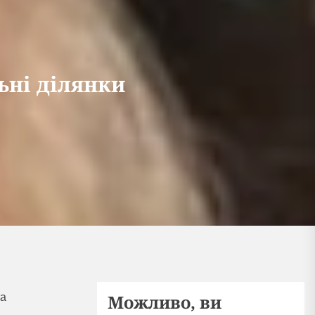
ьні ділянки
та
Можливо, ви