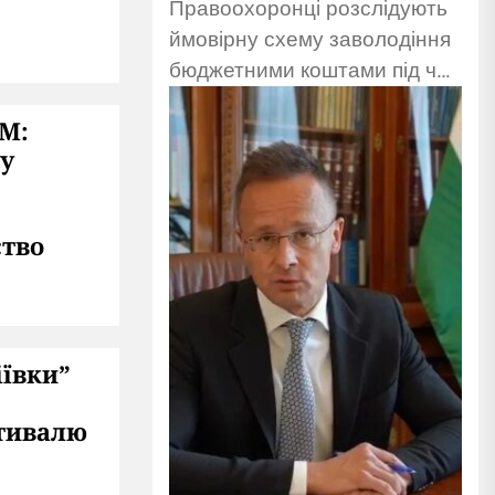
Правоохоронці розслідують
ймовірну схему заволодіння
бюджетними коштами під час
ремонту гуртожитку після
IM:
обстрілу. Підозрюють
ку
підприємців.
ство
іївки”
тивалю