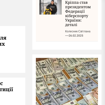
Кріппа став
президентом
Федерації
кіберспорту
України:
деталі
Колесник Світлана
26.02.2025
для
их
ес
тиції