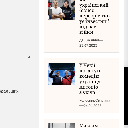
український
бізнес
переорієнтов
ує інвестиції
під час
війни
Дашко Анна
23.07.2025
У Чехії
покажуть
комедію
українця
НАСТУПНИЙ ЗАПИС
Антоніо
 подальших
Лукіча
Колесник Світлана
04.04.2025
Максим