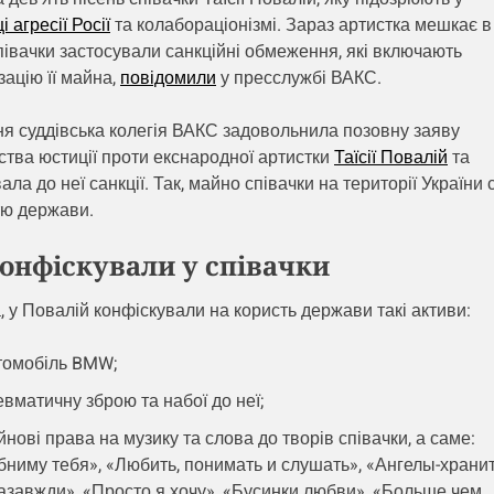
і агресії Росії
та колабораціонізмі. Зараз артистка мешкає в
півачки застосували санкційні обмеження, які включають
ацію її майна,
повідомили
у пресслужбі ВАКС.
ня суддівська колегія ВАКС задовольнила позовну заяву
ства юстиції проти екснародної артистки
Таїсії Повалій
та
ала до неї санкції. Так, майно співачки на території України 
тю держави.
онфіскували у співачки
 у Повалій конфіскували на користь держави такі активи:
томобіль BMW;
евматичну зброю та набої до неї;
нові права на музику та слова до творів співачки, а саме:
бниму тебя», «Любить, понимать и слушать», «Ангелы-хранит
азавжди», «Просто я хочу», «Бусинки любви», «Больше чем