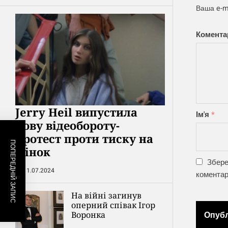
Ваша e-m
Комент
Jerry Heil випустила
Ім'я
*
нову відеобороту-
протест проти тиску на
ПОПЕРЕДНІЙ ЗАПИС
жінок
Збере
11.07.2024
коментар
На війні загинув
оперний співак Ігор
Воронка