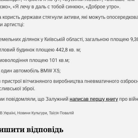
зко», «Я лечу в даль с тобой синюю», «Доброе утро».
а користь держави стягнули активи, які можуть опосередков
и артистці:
емельних ділянок у Київській області, загальною площею 9,30
тловий будинок площею 442,8 кв. м;
моволодіння площею 101 кв.м;
 один автомобіль BMW Х5;
и пристрої вітчизняного виробництва пневматичного озброє
ливської зброї.
ми повідомляли, що Залужний
написав першу книгу
про війн
В Україні
,
Новини Культури
,
Таїсія Повалій
ишити відповідь