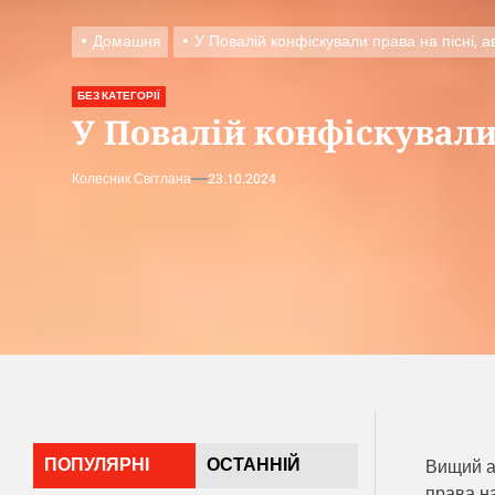
Домашня
У Повалій конфіскували права на пісні, ав
БЕЗ КАТЕГОРІЇ
У Повалій конфіскували 
Колесник Світлана
23.10.2024
ПОПУЛЯРНІ
ОСТАННІЙ
Вищий а
права на