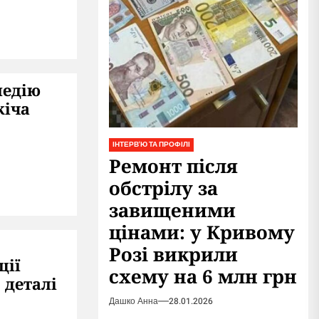
медію
кіча
ІНТЕРВ'Ю ТА ПРОФІЛІ
Ремонт після
обстрілу за
завищеними
цінами: у Кривому
Розі викрили
ції
схему на 6 млн грн
 деталі
Дашко Анна
28.01.2026