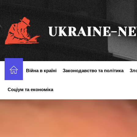
Перейти
до
вмісту
Війна в країні
Законодавство та політика
Зл
Соціум та економіка