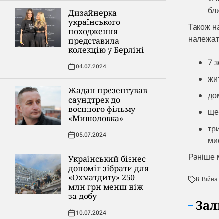
бли
Дизайнерка
українського
Також н
походження
належат
представила
колекцію у Берліні
7 з
04.07.2024
жи
Жадан презентував
до
саундтрек до
воєнного фільму
ще
«Мишоловка»
тр
05.07.2024
мис
Раніше 
Український бізнес
допоміг зібрати для
«Охматдиту» 250
В
Війна 
млн грн менш ніж
за добу
Зал
10.07.2024