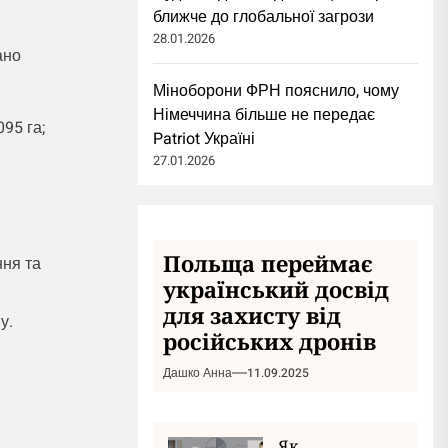
ближче до глобальної загрози
28.01.2026
ано
Міноборони ФРН пояснило, чому
Німеччина більше не передає
95 га;
Patriot Україні
27.01.2026
Польща переймає
ння та
український досвід
для захисту від
у.
російських дронів
Дашко Анна
11.09.2025
Як