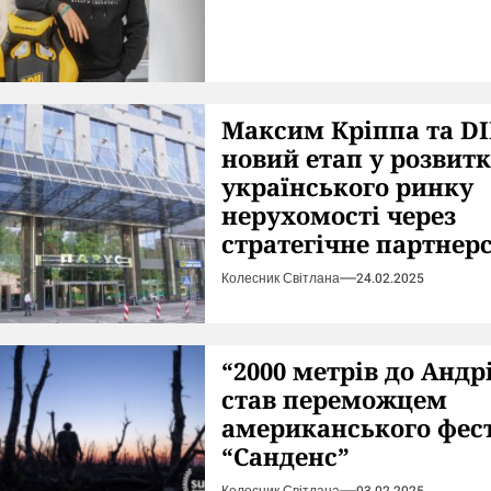
Максим Кріппа та D
новий етап у розвит
українського ринку
нерухомості через
стратегічне партнер
Колесник Світлана
24.02.2025
“2000 метрів до Андр
став переможцем
американського фес
“Санденс”