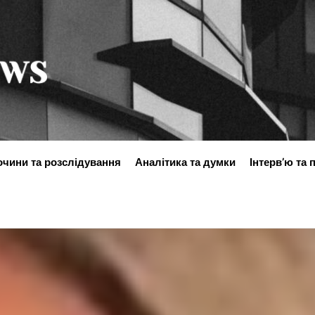
ukraine-
news.in.ua
очини та розслідування
Аналітика та думки
Інтерв’ю та 