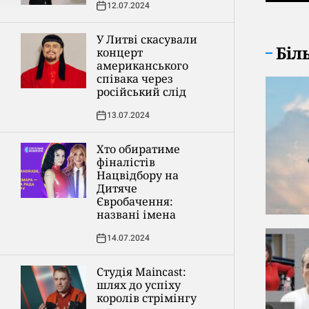
12.07.2024
У Литві скасували
Біл
концерт
американського
співака через
російський слід
13.07.2024
Хто обиратиме
фіналістів
Нацвідбору на
Дитяче
Євробачення:
названі імена
14.07.2024
Студія Maincast:
шлях до успіху
королів стрімінгу