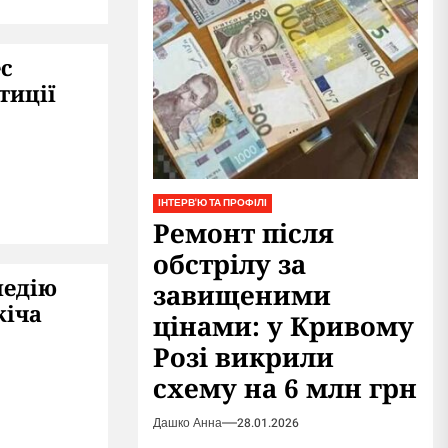
ес
тиції
ІНТЕРВ'Ю ТА ПРОФІЛІ
Ремонт після
обстрілу за
медію
завищеними
кіча
цінами: у Кривому
Розі викрили
схему на 6 млн грн
Дашко Анна
28.01.2026