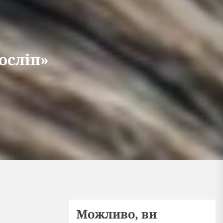
осліп»
Можливо, ви