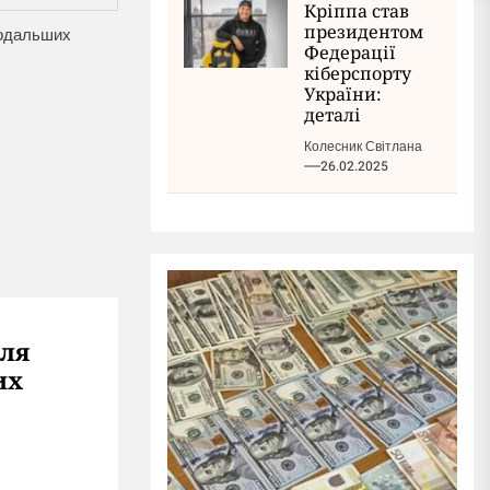
Кріппа став
президентом
 подальших
Федерації
кіберспорту
України:
деталі
Колесник Світлана
26.02.2025
для
их