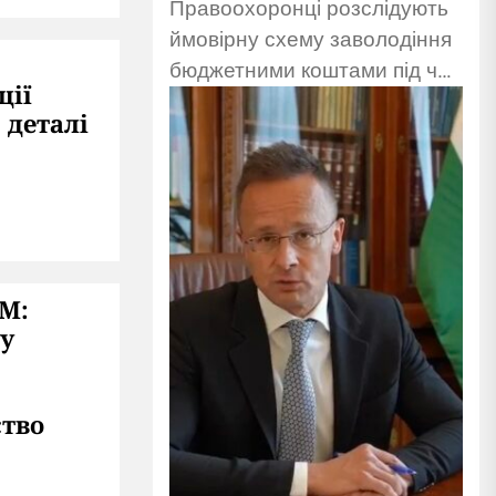
Правоохоронці розслідують
ймовірну схему заволодіння
бюджетними коштами під час
ції
ремонту гуртожитку після
 деталі
обстрілу. Підозрюють
підприємців.
IM:
ку
ство