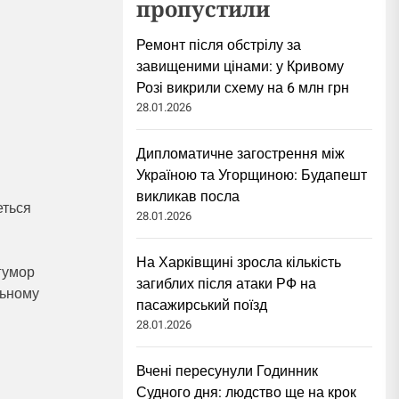
пропустили
Ремонт після обстрілу за
завищеними цінами: у Кривому
Розі викрили схему на 6 млн грн
28.01.2026
Дипломатичне загострення між
Україною та Угорщиною: Будапешт
викликав посла
еться
28.01.2026
На Харківщині зросла кількість
 гумор
загиблих після атаки РФ на
льному
пасажирський поїзд
28.01.2026
Вчені пересунули Годинник
Судного дня: людство ще на крок