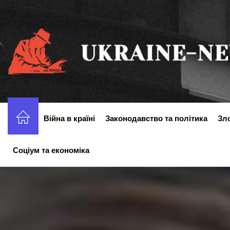
Перейти
до
вмісту
Війна в країні
Законодавство та політика
Зл
Соціум та економіка