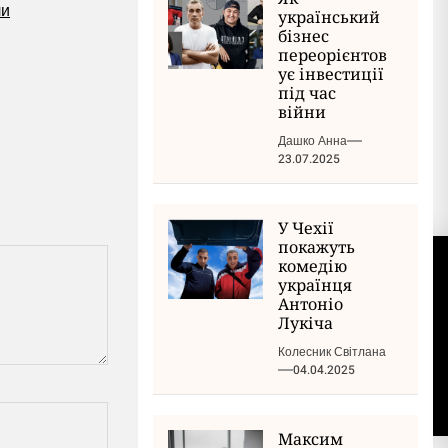
ли
український
бізнес
переорієнтов
ує інвестиції
під час
війни
Дашко Анна
23.07.2025
У Чехії
покажуть
комедію
українця
НАСТУПНИЙ ЗАПИС
Антоніо
Лукіча
Колесник Світлана
04.04.2025
Максим