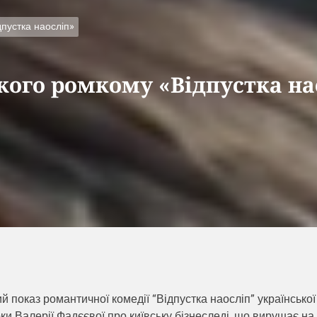
дпустка наосліп»
ького ромкому «Відпустка на
 показ романтичної комедії “Відпустка наосліп” української
и Валерії Фадєєвої про київську бізнеследі, що вирушає на