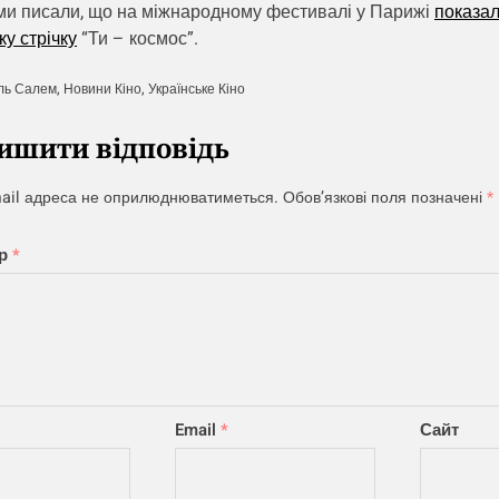
ми писали, що на міжнародному фестивалі у Парижі
показа
ку стрічку
“Ти – космос”.
ль Салем
,
Новини Кіно
,
Українське Кіно
ишити відповідь
ail адреса не оприлюднюватиметься.
Обов’язкові поля позначені
*
ар
*
Email
*
Сайт