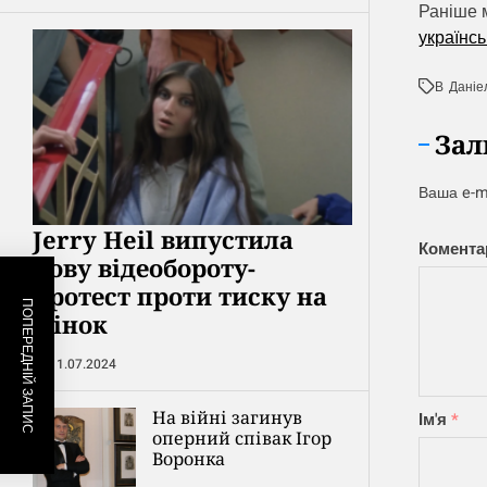
Раніше 
українсь
В
Даніе
Зал
Ваша e-m
Jerry Heil випустила
Комент
нову відеобороту-
протест проти тиску на
ПОПЕРЕДНІЙ ЗАПИС
жінок
11.07.2024
На війні загинув
Ім'я
*
оперний співак Ігор
Воронка