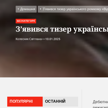
Домашня
З’явився тизер українського ромкому «Ві
БЕЗ КАТЕГОРІЇ
З’явився тизер українс
Колесник Світлана
10.01.2025
ПОПУЛЯРНІ
ОСТАННІЙ
Дебютний
режисерк