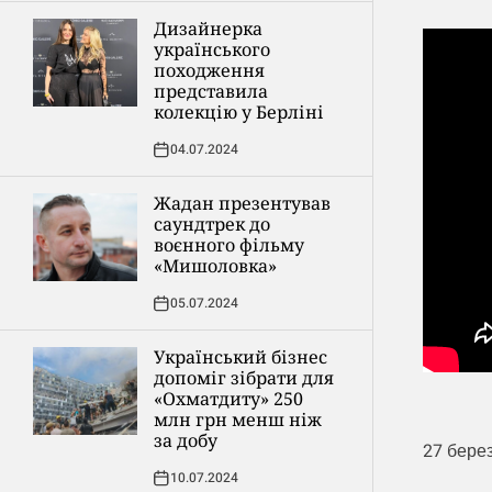
Дизайнерка
українського
походження
представила
колекцію у Берліні
04.07.2024
Жадан презентував
саундтрек до
воєнного фільму
«Мишоловка»
05.07.2024
Український бізнес
допоміг зібрати для
«Охматдиту» 250
млн грн менш ніж
за добу
27 берез
10.07.2024