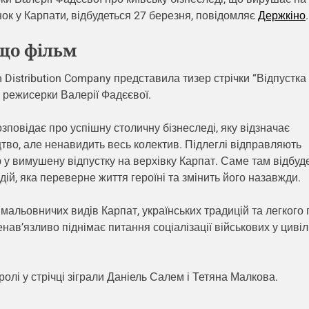
ок у Карпати, відбудеться 27 березня, повідомляє
Держкіно
.
що фільм
 Distribution Company представила тизер стрічки “Відпустка
 режисерки Валерії Фадєєвої.
зповідає про успішну столичну бізнеследі, яку відзначає
тво, але ненавидить весь колектив. Підлеглі відправляють
у вимушену відпустку на верхівку Карпат. Саме там відбуд
дій, яка переверне життя героїні та змінить його назавжди.
мальовничих видів Карпат, українських традицій та легкого
нав’язливо піднімає питання соціалізації військових у циві
ролі у стрічці зіграли Даніель Салем і Тетяна Малкова.