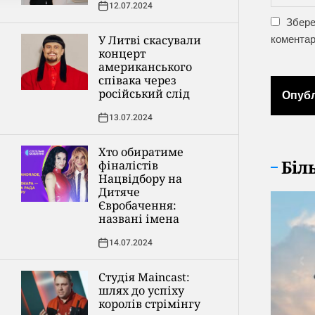
12.07.2024
Збере
коментар
У Литві скасували
концерт
американського
співака через
російський слід
13.07.2024
Хто обиратиме
Біл
фіналістів
Нацвідбору на
Дитяче
Євробачення:
названі імена
14.07.2024
Студія Maincast:
шлях до успіху
королів стрімінгу