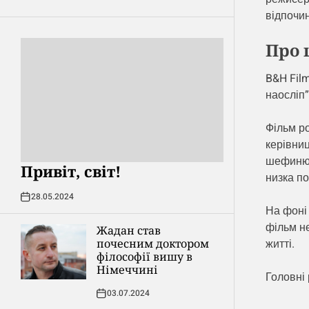
відпочин
Про 
B&H Film
наосліп”
Фільм ро
керівниц
шефиню 
Привіт, світ!
низка по
28.05.2024
На фоні 
фільм не
Жадан став
почесним доктором
житті.
філософії вишу в
Німеччині
Головні 
03.07.2024