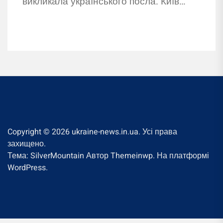
викликала українського посла. Київ
поки не прокоментував звинувачення
Будапешта.
Copyright © 2026
ukraine-news.in.ua.
Усі права
захищено.
Тема: SilverMountain Автор
Themeinwp.
На платформі
WordPress.