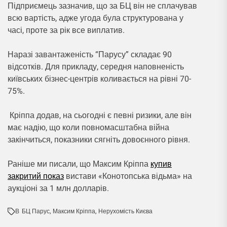
Підприємець зазначив, що за БЦ він не сплачував
всю вартість, адже угода була структурована у
часі, проте за рік все виплатив.
Наразі завантаженість “Парусу” складає 90
відсотків. Для прикладу, середня наповненість
київських бізнес-центрів коливається на рівні 70-
75%.
Кріппа додав, на сьогодні є певні ризики, але він
має надію, що коли повномасштабна війна
закінчиться, показники сягніть довоєнного рівня.
Раніше ми писали, що Максим Кріппа
купив
закритий показ
вистави «Конотопська відьма» на
аукціоні за 1 млн долларів.
В
БЦ Парус
,
Максим Кріппа
,
Нерухомість Києва