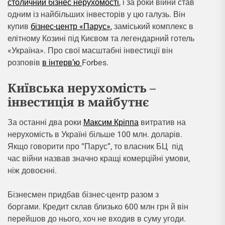
столичний бізнес нерухомості
, і за роки війни став
одним із найбільших інвесторів у цю галузь. Він
купив
бізнес-центр «Парус»
, заміський комплекс в
елітному Козині під Києвом та легендарний готель
«Україна». Про свої масштабні інвестиції він
розповів
в інтерв’ю
Forbes.
Київська нерухомість –
інвестиція в майбутнє
За останні два роки
Максим Кріппа
витратив на
нерухомість в Україні більше 100 млн. доларів.
Якщо говорити про “Парус”, то власник БЦ під
час війни назвав значно кращі комерційні умови,
ніж довоєнні.
Бізнесмен придбав бізнес-центр разом з
боргами. Кредит склав близько 600 млн грн й він
перейшов до нього, хоч не входив в суму угоди.