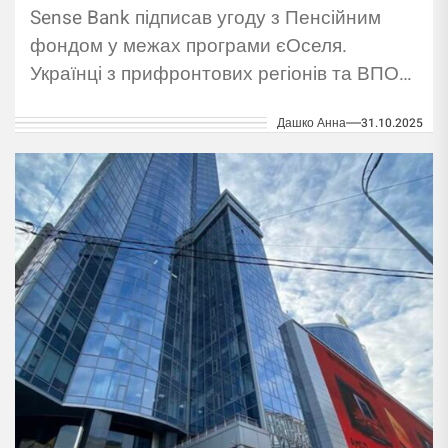
Sense Bank підписав угоду з Пенсійним
фондом у межах програми єОселя.
Українці з прифронтових регіонів та ВПО
зможуть отримати компенсацію за
Дашко Анна
31.10.2025
іпотекою.