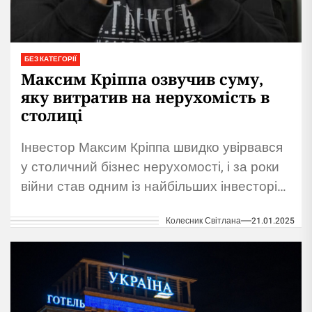
БЕЗ КАТЕГОРІЇ
Максим Кріппа озвучив суму,
яку витратив на нерухомість в
столиці
Інвестор Максим Кріппа швидко увірвався
у столичний бізнес нерухомості, і за роки
війни став одним із найбільших інвесторів
у цю галузь. Він купив бізнес-центр
Колесник Світлана
21.01.2025
«Парус»,...