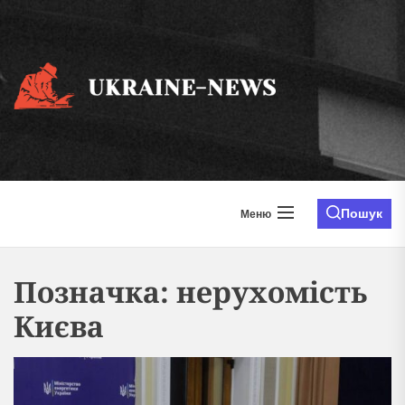
Перейти
до
вмісту
ukraine
news.i
Пошук
Меню
Позначка:
нерухомість
Києва