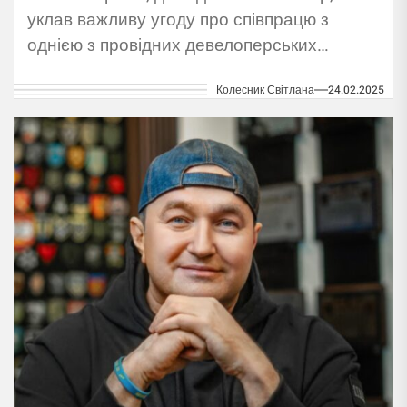
уклав важливу угоду про співпрацю з
однією з провідних девелоперських
компаній України — DIM.
Колесник Світлана
24.02.2025